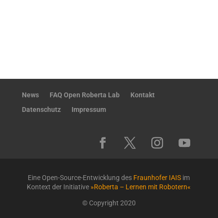
News
FAQ Open Roberta Lab
Kontakt
Datenschutz
Impressum
Eine Open-Source-Entwicklung des
Fraunhofer IAIS
im
Kontext der Initiative
»Roberta – Lernen mit Robotern«
© Copyright 2020