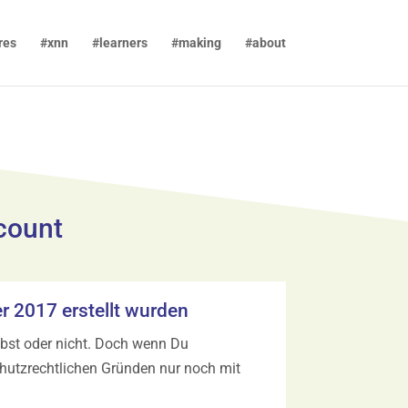
res
#xnn
#learners
#making
#about
count
er 2017 erstellt wurden
ibst oder nicht. Doch wenn Du
chutzrechtlichen Gründen nur noch mit