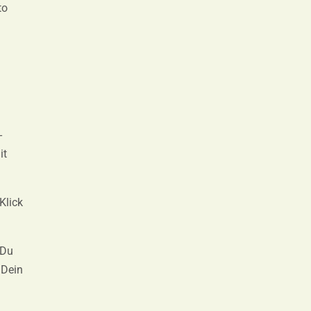
to
-
it
Klick
 Du
 Dein