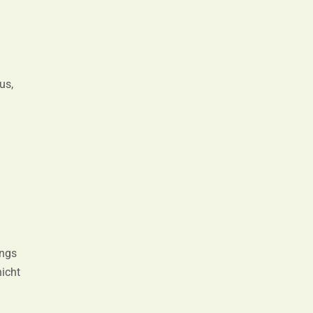
us,
ings
nicht