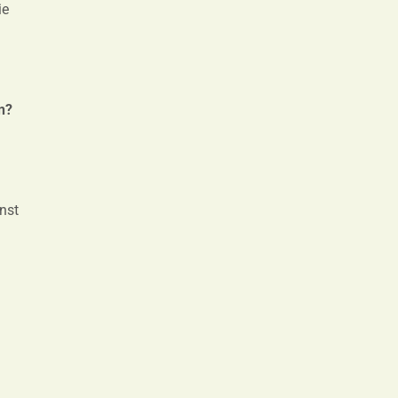
ie
n?
f
nst