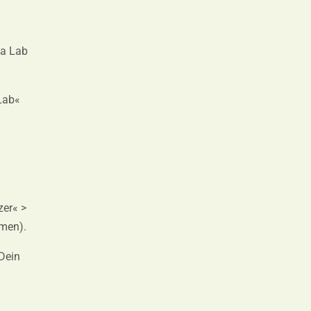
ta Lab
Lab«
zer« >
amen).
 Dein