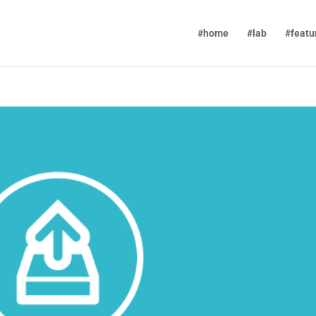
#home
#lab
#featu