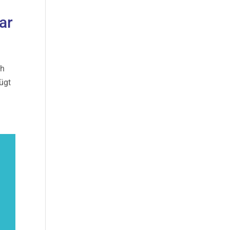
ar
ch
ügt