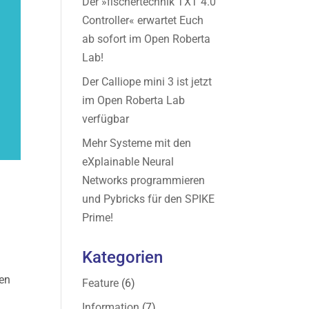
Der »fischertechnik TXT 4.0
Controller« erwartet Euch
ab sofort im Open Roberta
Lab!
Der Calliope mini 3 ist jetzt
im Open Roberta Lab
verfügbar
Mehr Systeme mit den
eXplainable Neural
Networks programmieren
und Pybricks für den SPIKE
Prime!
Kategorien
pen
Feature
(6)
Information
(7)