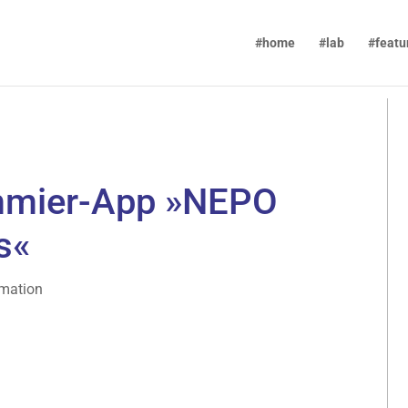
#home
#lab
#featu
mmier-App »NEPO
s«
rmation